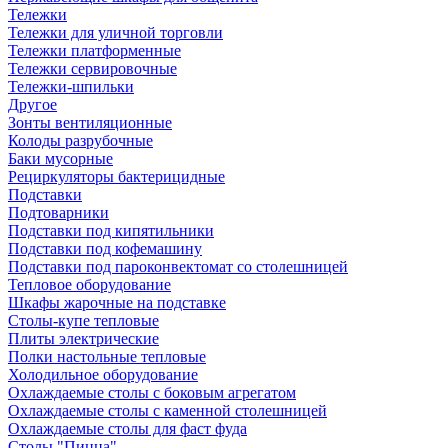
Тележки
Тележки для уличной торговли
Тележки платформенные
Тележки сервировочные
Тележки-шпильки
Другое
Зонты вентиляционные
Колоды разрубочные
Баки мусорные
Рециркуляторы бактерицидные
Подставки
Подтоварники
Подставки под кипятильники
Подставки под кофемашину
Подставки под пароконвектомат со столешницей
Тепловое оборудование
Шкафы жарочные на подставке
Столы-купе тепловые
Плиты электрические
Полки настольные тепловые
Холодильное оборудование
Охлаждаемые столы с боковым агрегатом
Охлаждаемые столы с каменной столешницей
Охлаждаемые столы для фаст фуда
Столы "Пицца"