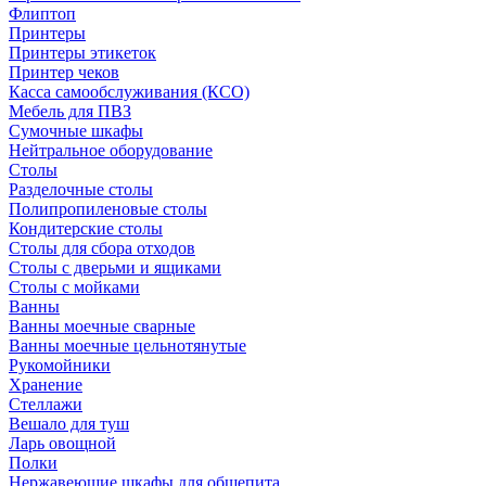
Флиптоп
Принтеры
Принтеры этикеток
Принтер чеков
Касса самообслуживания (КСО)
Мебель для ПВЗ
Сумочные шкафы
Нейтральное оборудование
Столы
Разделочные столы
Полипропиленовые столы
Кондитерские столы
Столы для сбора отходов
Столы с дверьми и ящиками
Столы с мойками
Ванны
Ванны моечные сварные
Ванны моечные цельнотянутые
Рукомойники
Хранение
Стеллажи
Вешало для туш
Ларь овощной
Полки
Нержавеющие шкафы для общепита