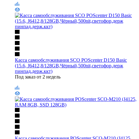
Касса самообслуживания SCO POScenter D150 Basic
(15.6, J6412,8/128GB,Чёрный,500nit,светофор,держ
пинпад,держ.ккт)
Под заказ от 2 недель
Касса самообслуживания POScenter SCO-M210 (J4125,