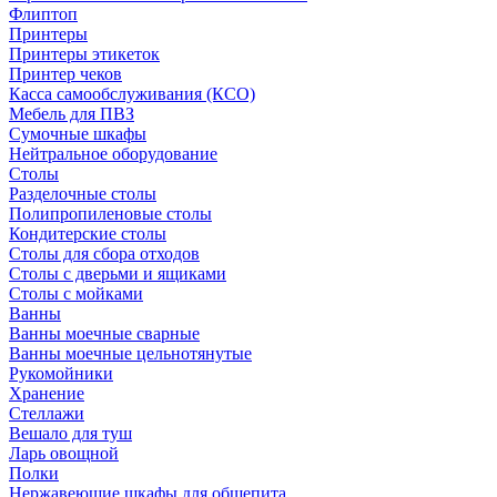
Флиптоп
Принтеры
Принтеры этикеток
Принтер чеков
Касса самообслуживания (КСО)
Мебель для ПВЗ
Сумочные шкафы
Нейтральное оборудование
Столы
Разделочные столы
Полипропиленовые столы
Кондитерские столы
Столы для сбора отходов
Столы с дверьми и ящиками
Столы с мойками
Ванны
Ванны моечные сварные
Ванны моечные цельнотянутые
Рукомойники
Хранение
Стеллажи
Вешало для туш
Ларь овощной
Полки
Нержавеющие шкафы для общепита