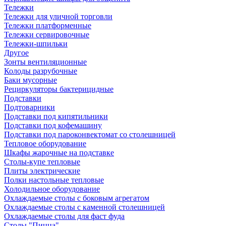
Тележки
Тележки для уличной торговли
Тележки платформенные
Тележки сервировочные
Тележки-шпильки
Другое
Зонты вентиляционные
Колоды разрубочные
Баки мусорные
Рециркуляторы бактерицидные
Подставки
Подтоварники
Подставки под кипятильники
Подставки под кофемашину
Подставки под пароконвектомат со столешницей
Тепловое оборудование
Шкафы жарочные на подставке
Столы-купе тепловые
Плиты электрические
Полки настольные тепловые
Холодильное оборудование
Охлаждаемые столы с боковым агрегатом
Охлаждаемые столы с каменной столешницей
Охлаждаемые столы для фаст фуда
Столы "Пицца"