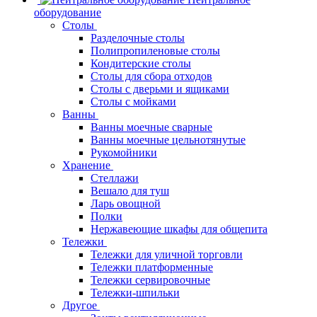
оборудование
Столы
Разделочные столы
Полипропиленовые столы
Кондитерские столы
Столы для сбора отходов
Столы с дверьми и ящиками
Столы с мойками
Ванны
Ванны моечные сварные
Ванны моечные цельнотянутые
Рукомойники
Хранение
Стеллажи
Вешало для туш
Ларь овощной
Полки
Нержавеющие шкафы для общепита
Тележки
Тележки для уличной торговли
Тележки платформенные
Тележки сервировочные
Тележки-шпильки
Другое