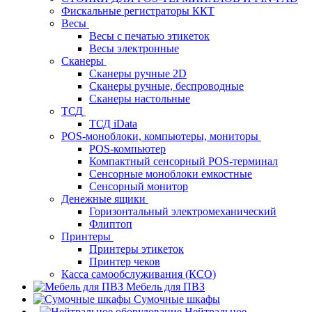
Фискальные регистраторы ККТ
Весы
Весы с печатью этикеток
Весы электронные
Сканеры
Сканеры ручные 2D
Сканеры ручные, беспроводные
Сканеры настольные
ТСД
ТСД iData
POS-моноблоки, компьютеры, мониторы
POS-компьютер
Компактный сенсорный POS-терминал
Сенсорные моноблоки емкостные
Сенсорный монитор
Денежные ящики
Горизонтальный электромеханический
Флиптоп
Принтеры
Принтеры этикеток
Принтер чеков
Касса самообслуживания (КСО)
Мебель для ПВЗ
Сумочные шкафы
Нейтральное