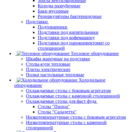
Зонты вентиляционные
Колоды разрубочные
Баки мусорные
Рециркуляторы бактерицидные
Подставки
Подтоварники
Подставки под кипятильники
Подставки под кофемашину
Подставки под пароконвектомат со
столешницей
Тепловое оборудование
Шкафы жарочные на подставке
Столы-купе тепловые
Плиты электрические
Полки настольные тепловые
Холодильное
оборудование
Охлаждаемые столы с боковым агрегатом
Охлаждаемые столы с каменной столешницей
Охлаждаемые столы для фаст фуда
Столы "Пицца"
Столы "Саладетта"
Низкотемпературные столы с боковым агрегатом
Низкотемпературные столы с каменной
столешницей