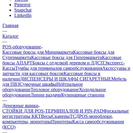
Pinterest
Snapchat
LinkedIn
Главная
—
Каталог
—
POS-оборудование
Кассовые боксы для Минимаркета
Кассовые боксы для
Супермаркета
Кассовые боксы для Гипермаркета
Кассовые
боксы АПАРТ
Боксы с отделкой деревом и ЛДСП
Экспресс-
Кассы
Тумбы для терминалов самообслуживания
Аксессуары и
запчасти для кассовых боксов
Кассовые боксы в
наличии
ДИСПЕНСЕРЫ И ШКАФЫ СИГАРЕТНЫЕ
Мебель
для ПВЗ
Сумочные шкафы
Нейтральное
оборудование
Тепловое оборудование
Холодильное
оборудование
Линии раздачи
Кулинарные станции
—
Денежные ящики
СТОЙКИ ДЛЯ POS-ТЕРМИНАЛОВ И PIN-PAD
Фискальные
регистраторы ККТ
Весы
Сканеры
ТСД
POS-моноблоки,
компьютеры, мониторы
Принтеры
Касса самообслуживания
(КСО)
—